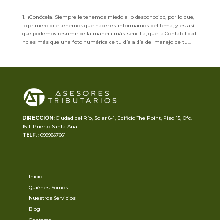
1. ¡Conócela! Siempre le tenemos miedo a lo desconocido, por lo que,
lo primero que tenemos que hacer es informarnos del tema; y es así
que podemos resumir de la manera más sencilla, que la Contabilidad
no es más que una foto numérica de tu día a día del manejo de tu...
DIRECCIÓN:
Ciudad del Río, Solar 8-1, Edificio The Point,
Piso 15, Ofc.
1511. Puerto Santa Ana.
TELF.:
0999867661
Inicio
Quiénes Somos
Nuestros Servicios
Blog
Contacto